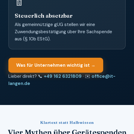
🧾
Steuerlich absetzbar
Als gemeinnützige gUG stellen wir eine
Zuwendungsbestätigung über Ihre Sachspende
aus (§ 10b EStG).
Was für Unternehmen wichtig ist →
Lieber direkt? 📞
+49 162 6321809
· ✉️
office@it-
langen.de
Klartext statt Halbwissen
Vier Mythen über Gerätespenden