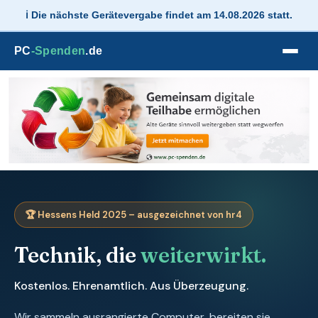
ℹ️ Die nächste Gerätevergabe findet am 14.08.2026 statt.
PC
-Spenden
.de
🏆 Hessens Held 2025 – ausgezeichnet von hr4
Technik, die
weiterwirkt.
Kostenlos. Ehrenamtlich. Aus Überzeugung.
Wir sammeln ausrangierte Computer, bereiten sie