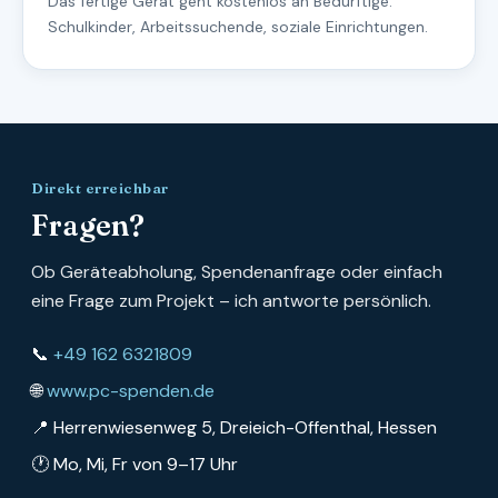
Das fertige Gerät geht kostenlos an Bedürftige:
Schulkinder, Arbeitssuchende, soziale Einrichtungen.
Direkt erreichbar
Fragen?
Ob Geräteabholung, Spendenanfrage oder einfach
eine Frage zum Projekt – ich antworte persönlich.
📞
+49 162 6321809
🌐
www.pc-spenden.de
📍 Herrenwiesenweg 5, Dreieich-Offenthal, Hessen
🕐 Mo, Mi, Fr von 9–17 Uhr